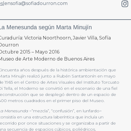
es
|
en
sofia@sofiadourron.com
La Menesunda según Marta Minujín
Curaduría: Victoria Noorthoorn, Javier Villa, Sofía
Dourron
Octubre 2015 – Mayo 2016
Museo de Arte Moderno de Buenos Aires
Cincuenta años después de la histórica ambientación que
Marta Minujín realizó junto a Rubén Santantonín en mayo
de 1965 en el Centro de Artes Visuales del Instituto Torcuato
Di Tella, el Moderno se convirtió en el escenario de una fiel
reconstrucción que se desplegó dentro de un espacio de
400 metros cuadrados en el primer piso del Museo.
La Menesunda
−”mezcla”, “confusión”, en lunfardo−
consistía en una estructura laberíntica que incluía un
recorrido por once situaciones y se organizaba a partir de
una secuencia de espacios cúbicos, poliédricos,