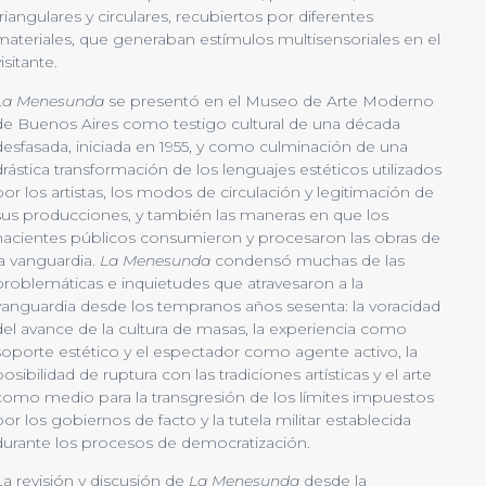
triangulares y circulares, recubiertos por diferentes
materiales, que generaban estímulos multisensoriales en el
isitante.
La Menesunda
se presentó en el Museo de Arte Moderno
de Buenos Aires como testigo cultural de una década
desfasada, iniciada en 1955, y como culminación de una
drástica transformación de los lenguajes estéticos utilizados
por los artistas, los modos de circulación y legitimación de
sus producciones, y también las maneras en que los
nacientes públicos consumieron y procesaron las obras de
la vanguardia.
La Menesunda
condensó muchas de las
problemáticas e inquietudes que atravesaron a la
vanguardia desde los tempranos años sesenta: la voracidad
del avance de la cultura de masas, la experiencia como
soporte estético y el espectador como agente activo, la
posibilidad de ruptura con las tradiciones artísticas y el arte
como medio para la transgresión de los límites impuestos
por los gobiernos de facto y la tutela militar establecida
durante los procesos de democratización.
La revisión y discusión de
La Menesunda
desde la