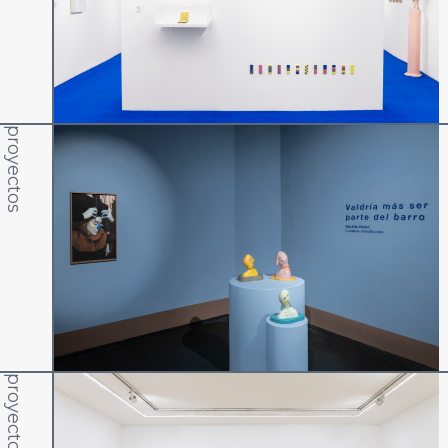
proyectos
proyectos