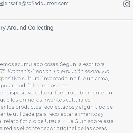
es
|
en
sofia@sofiadourron.com
ry Around Collecting
emos acumulado cosas. Según la escritora
975,
Women’s Creation
.
La evolución sexual y la
ispositivo cultural inventado, no fue un arma,
opular podría hacernos creer,
er dispositivo cultural fue probablemente un
que los primeros inventos culturales
r los productos recolectados y algún tipo de
nte utilizada para recolectar alimentos y
l relato ficticio de Ursula K. Le Guin sobre esta
 la red es el contenedor original de las cosas